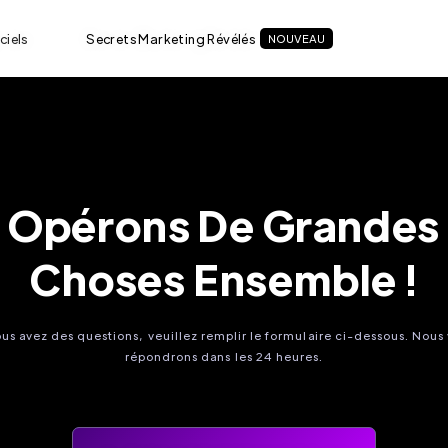
ciels
Secrets Marketing Révélés
NOUVEAU
Opérons De Grandes
Choses Ensemble !
ous avez des questions, veuillez remplir le formulaire ci-dessous. Nous
répondrons dans les 24 heures.