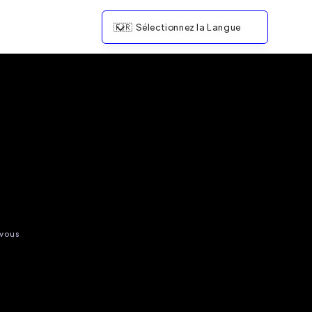
🇫🇷
Sélectionnez la Langue
 vous