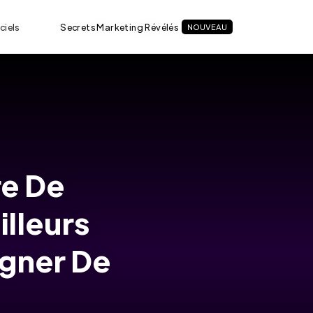
ciels
Secrets Marketing Révélés
NOUVEAU
e De
illeurs
agner De