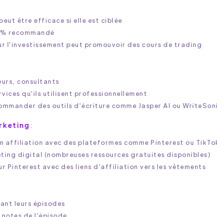
ut être efficace si elle est ciblée
20% recommandé
ur l'investissement peut promouvoir des cours de trading
urs, consultants
ices qu'ils utilisent professionnellement
ommander des outils d'écriture comme Jasper AI ou WriteSon
rketing
:
n affiliation avec des plateformes comme Pinterest ou TikTo
ting digital (nombreuses ressources gratuites disponibles)
r Pinterest avec des liens d'affiliation vers les vêtements
ant leurs épisodes
s notes de l'épisode