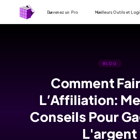
Devenez un Pro
Meilleurs Outils et Logi
BLOG
Comment Fair
IMPACT.COM:
L’Affiliation: Me
L'ALLIÉ DE
VOTRE
Conseils Pour G
CROISSANCE
L'argent