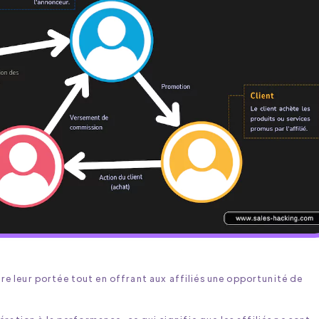
 leur portée tout en offrant aux affiliés une opportunité de