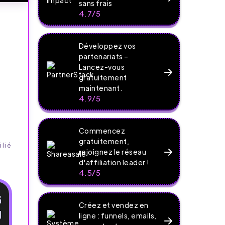
sans frais
4.7/5
Développez vos
partenariats –
Lancez-vous
gratuitement
maintenant.
4.9/5
Commencez
gratuitement,
ilié
rejoignez le réseau
d'affiliation leader !
4.5/5
Créez et vendez en
ligne : funnels, emails,