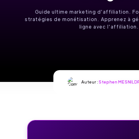
Guide ultime marketing d'affiliation. 
Partenariats rentables -
stratégies de monétisation. Apprenez à gé
Démarrez sans frais
ligne avec l'affiliation.
DÉCOUVREZ
IMPACT.COM
OFFRE SPÉCIALE:
PARTENARIATS
RENTABLES -
DÉMARREZ SANS
Auteur :
Stephen MESNILD
FRAIS