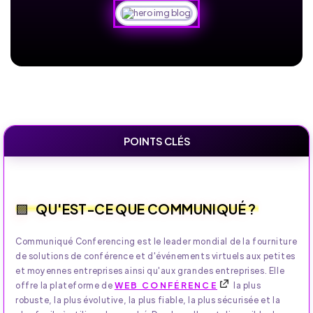
POINTS CLÉS
QU'EST-CE QUE COMMUNIQUÉ ?
Communiqué Conferencing est le leader mondial de la fourniture
de solutions de conférence et d'événements virtuels aux petites
et moyennes entreprises ainsi qu'aux grandes entreprises. Elle
offre la plateforme de
WEB CONFÉRENCE
la plus
robuste, la plus évolutive, la plus fiable, la plus sécurisée et la