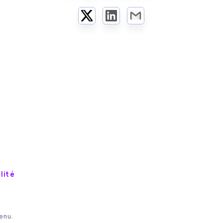
Twitter
LinkedIn
Email
lité
,
enu.