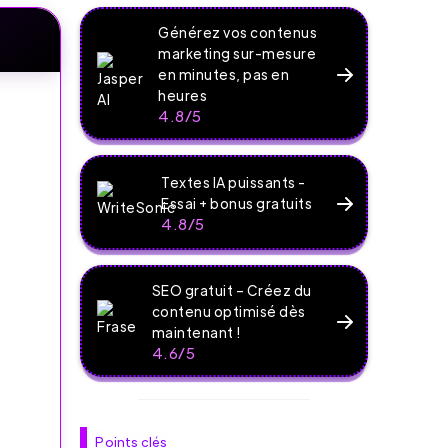
Générez vos contenus
marketing sur-mesure
en minutes, pas en
heures
4.8/5
u
Textes IA puissants -
Essai + bonus gratuits
4.8/5
SEO gratuit – Créez du
contenu optimisé dès
maintenant !
4.6/5
Points clés