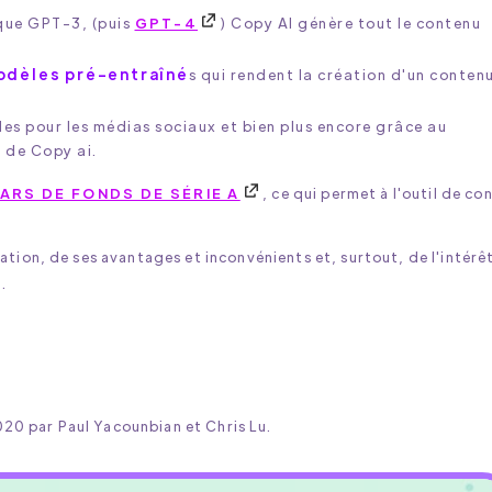
que GPT-3, (puis
GPT-4
) Copy AI génère tout le contenu
odèles pré-entraîné
s qui rendent la création d'un conten
es pour les médias sociaux et bien plus encore grâce au
)
de Copy ai.
LARS DE FONDS DE SÉRIE A
, ce qui permet à l'outil de co
sation, de ses avantages et inconvénients et, surtout, de l'intérê
.
020 par Paul Yacounbian et Chris Lu.