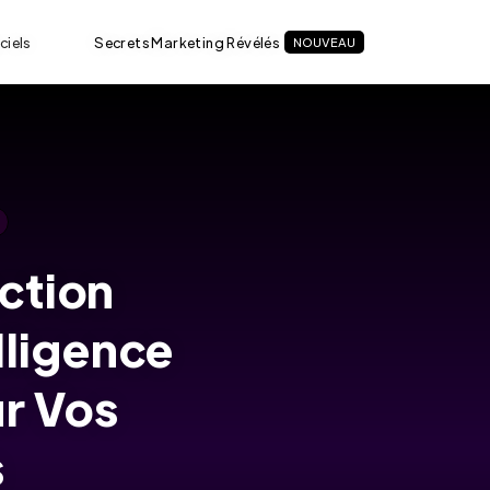
ciels
Secrets Marketing Révélés
NOUVEAU
ction
lligence
ur Vos
s