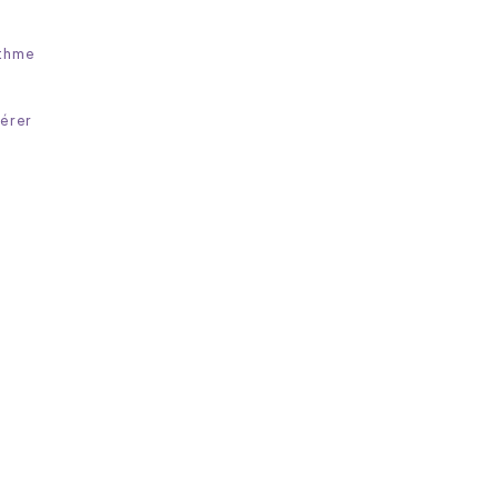
ithme
érer