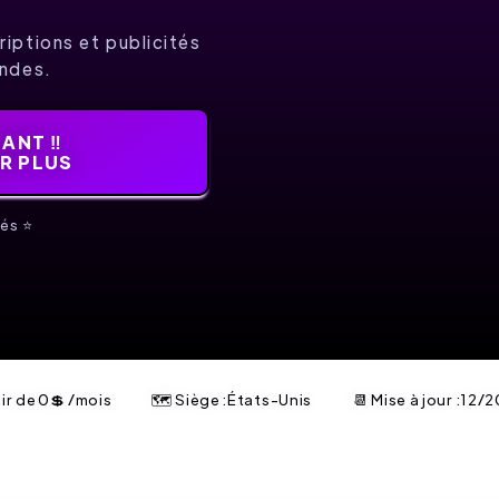
iptions et publicités
ondes.
ANT ‼️
IR PLUS
és ⭐️
tir de
0
💲
/mois
🗺 Siège :États-Unis
📆 Mise à jour :
12/2