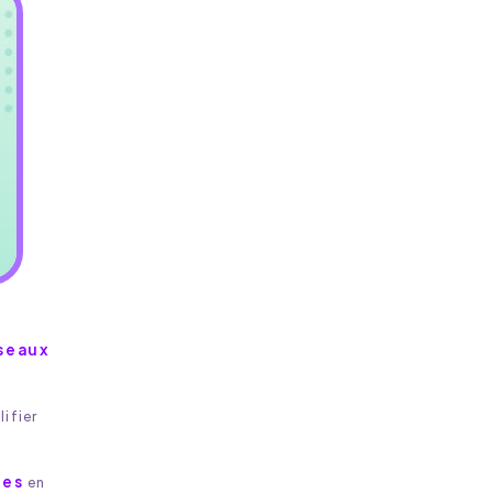
seaux
lifier
des
en