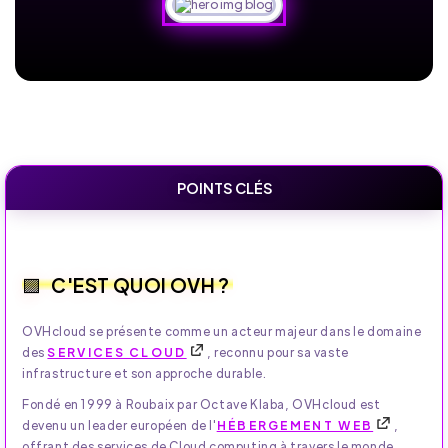
POINTS CLÉS
C'EST QUOI OVH ?
OVHcloud se présente comme un acteur majeur dans le domaine
des
SERVICES CLOUD
, reconnu pour sa vaste
infrastructure et son approche durable.
Fondé en 1999 à Roubaix par Octave Klaba, OVHcloud est
devenu un leader européen de l'
HÉBERGEMENT WEB
,
offrant des services de Cloud computing à travers le monde.