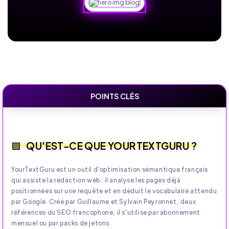
POINTS CLÉS
QU'EST-CE QUE YOURTEXTGURU ?
YourTextGuru est un outil d'optimisation sémantique français
qui assiste la rédaction web : il analyse les pages déjà
positionnées sur une requête et en déduit le vocabulaire attendu
par Google. Créé par Guillaume et Sylvain Peyronnet, deux
références du SEO francophone, il s'utilise par abonnement
mensuel ou par packs de jetons.