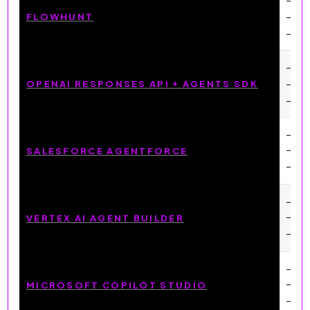
FLOWHUNT
– Mul
– Dép
– Int
OPENAI RESPONSES API + AGENTS SDK
– Web
– Trè
– Ag
– Bon
SALESFORCE AGENTFORCE
– For
– Pla
– ADK
VERTEX AI AGENT BUILDER
– Gou
– Cré
– Pub
MICROSOFT COPILOT STUDIO
– Age