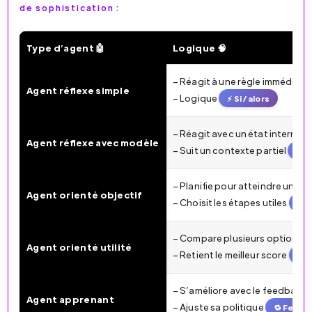
de sophistication :
Type d’agent 🤖
Logique 🧠
Les 5 grands types classiques d’agents IA en 2026
– Réagit à une règle immédiate
Agent réflexe simple
– Logique
⚡ Si / alors
– Réagit avec un état interne
Agent réflexe avec modèle
– Suit un contexte partiel
🧭 
– Planifie pour atteindre un but
Agent orienté objectif
– Choisit les étapes utiles
🎯 
– Compare plusieurs options
Agent orienté utilité
– Retient le meilleur score
📈 
– S’améliore avec le feedback
Agent apprenant
– Ajuste sa politique
🔁 Feedb