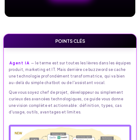
POINTS CLÉS
Agent IA
— le terme est sur toutes les lèvres dans les équipes
produit, marketing et IT. Mais derrière ce buzzword se cache
une technologie profondément transformatrice, qui va bien
au-delà du simple chatbot ou de l'assistant vocal.​
Que vous soyez chef de projet, développeur ou simplement
curieux des avancées technologiques, ce guide vous donne
une vision complète et actionnable : définition, types, cas
d'usage, outils, avantages et limites.