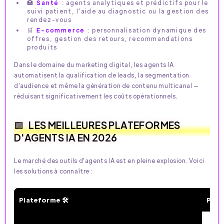
🏥
Santé
: agents analytiques et prédictifs pour le
suivi patient, l'aide au diagnostic ou la gestion des
rendez-vous
🛒
E-commerce
: personnalisation dynamique des
offres, gestion des retours, recommandations
produits
Dans le domaine du marketing digital, les agents IA
automatisent la qualification de leads, la segmentation
d'audience et même la génération de contenu multicanal —
réduisant significativement les coûts opérationnels.​
LES MEILLEURES PLATEFORMES
D'AGENTS IA EN 2026
Le marché des outils d'agents IA est en pleine explosion. Voici
les solutions à connaître :
Plateforme 🛠️
Poin
Les meilleures plateformes d’agents IA en 2026 : compara
– Bui