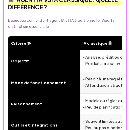
DIFFÉRENCE ?
Beaucoup confondent agent IA et IA traditionnelle. Voici la
distinction essentielle :
Critère 🧩
IA classique 🤖
Agent IA vs IA classique : quelle différence en 2026 ?
– Analyse, prédit ou clas
Objectif
– Produit surtout une ré
– Réagit à une requête
Mode de fonctionnement
– Attend une instruction
– Modèle ou règles orient
Raisonnement
– Peu de planification exp
– Souvent limitée au prom
Outils et intégrations
– Peu ou pas d’actions n