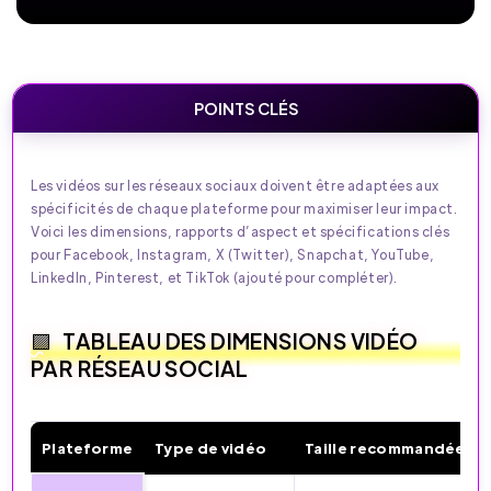
POINTS CLÉS
Les vidéos sur les réseaux sociaux doivent être adaptées aux
spécificités de chaque plateforme pour maximiser leur impact.
Voici les dimensions, rapports d’aspect et spécifications clés
pour Facebook, Instagram, X (Twitter), Snapchat, YouTube,
LinkedIn, Pinterest, et TikTok (ajouté pour compléter).
TABLEAU DES DIMENSIONS VIDÉO
PAR RÉSEAU SOCIAL
Plateforme
Type de vidéo
Taille recommandée