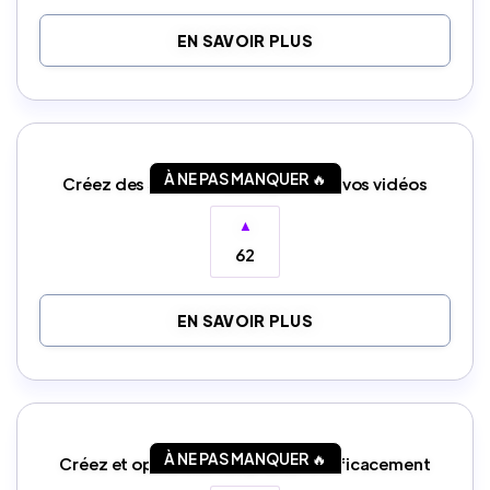
EN SAVOIR PLUS
À NE PAS MANQUER 🔥
Créez des Shorts viraux à partir de vos vidéos
▲
62
EN SAVOIR PLUS
À NE PAS MANQUER 🔥
Créez et optimisez vos prompts efficacement