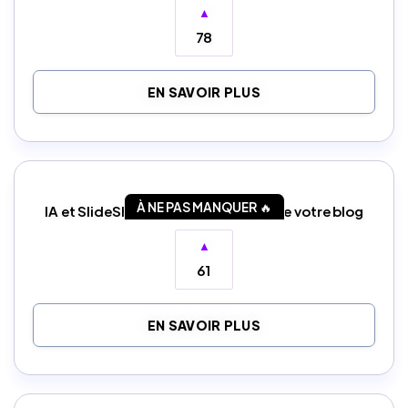
▲
78
EN SAVOIR PLUS
À NE PAS MANQUER 🔥
IA et SlideShare : boostez le trafic de votre blog
▲
61
EN SAVOIR PLUS