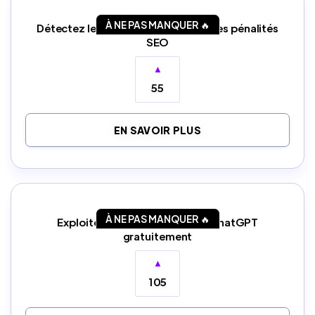
À NE PAS MANQUER 🔥
Détectez le contenu IA pour éviter les pénalités
SEO
▲
55
EN SAVOIR PLUS
À NE PAS MANQUER 🔥
Exploitez tout le potentiel de ChatGPT
gratuitement
▲
105