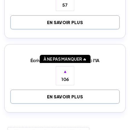
57
EN SAVOIR PLUS
À NE PAS MANQUER 🔥
Écrivez du contenu SEO avec l'IA
▲
106
EN SAVOIR PLUS