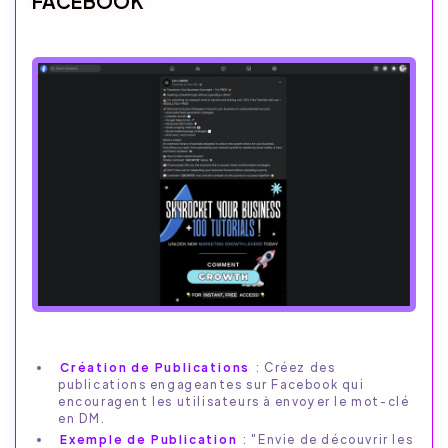
FACEBOOK
Création de Publications
: Créez des
publications engageantes sur Facebook qui
encouragent les utilisateurs à envoyer le mot-clé
en DM.
Exemple de Publication
: "Envie de découvrir les