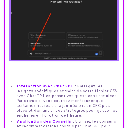
Interaction avec ChatGPT
: Partagez les
insights spécifiques extraits de votre fichier CSV
avec ChatGPT en posant vos questions formulées.
Par exemple, vous pourriez mentionner que
certaines heures de la journée ont un CPC plus
élevé et demander des stratégies pour ajuster les
enchères en fonction de l'heure.
Application des Conseils
: Utilisez les conseils
et recommandations fournis par ChatGPT pour