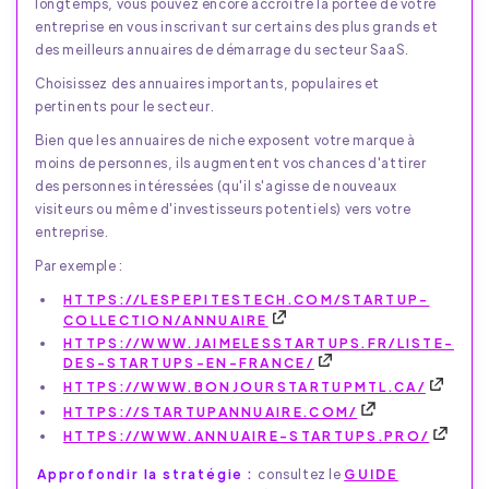
longtemps, vous pouvez encore accroître la portée de votre
entreprise en vous inscrivant sur certains des plus grands et
des meilleurs annuaires de démarrage du secteur SaaS.
Choisissez des annuaires importants, populaires et
pertinents pour le secteur.
Bien que les annuaires de niche exposent votre marque à
moins de personnes, ils augmentent vos chances d'attirer
des personnes intéressées (qu'il s'agisse de nouveaux
visiteurs ou même d'investisseurs potentiels) vers votre
entreprise.
Par exemple :
HTTPS://LESPEPITESTECH.COM/STARTUP-
COLLECTION/ANNUAIRE
HTTPS://WWW.JAIMELESSTARTUPS.FR/LISTE-
DES-STARTUPS-EN-FRANCE/
HTTPS://WWW.BONJOURSTARTUPMTL.CA/
HTTPS://STARTUPANNUAIRE.COM/
HTTPS://WWW.ANNUAIRE-STARTUPS.PRO/
Approfondir la stratégie :
consultez le
GUIDE