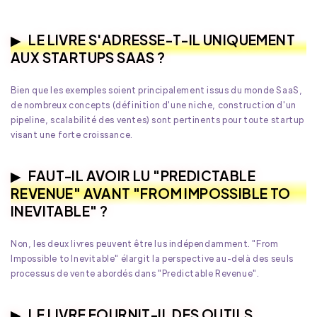
LE LIVRE S'ADRESSE-T-IL UNIQUEMENT
AUX STARTUPS SAAS ?
Bien que les exemples soient principalement issus du monde SaaS,
de nombreux concepts (définition d'une niche, construction d'un
pipeline, scalabilité des ventes) sont pertinents pour toute startup
visant une forte croissance.
FAUT-IL AVOIR LU "PREDICTABLE
REVENUE" AVANT "FROM IMPOSSIBLE TO
INEVITABLE" ?
Non, les deux livres peuvent être lus indépendamment. "From
Impossible to Inevitable" élargit la perspective au-delà des seuls
processus de vente abordés dans "Predictable Revenue".
LE LIVRE FOURNIT-IL DES OUTILS