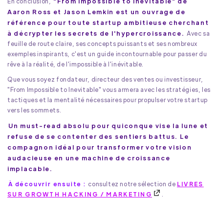
"From Impossible to Inevitable" de
En conclusion,
Aaron Ross et Jason Lemkin est un ouvrage de
référence pour toute startup ambitieuse cherchant
à décrypter les secrets de l'hypercroissance.
Avec sa
feuille de route claire, ses concepts puissants et ses nombreux
exemples inspirants, c'est un guide incontournable pour passer du
rêve à la réalité, de l'impossible à l'inévitable.
Que vous soyez fondateur, directeur des ventes ou investisseur,
"From Impossible to Inevitable" vous armera avec les stratégies, les
tactiques et la mentalité nécessaires pour propulser votre startup
vers les sommets.
Un must-read absolu pour quiconque vise la lune et
refuse de se contenter des sentiers battus. Le
compagnon idéal pour transformer votre vision
audacieuse en une machine de croissance
implacable.
À découvrir ensuite :
consultez notre sélection de
LIVRES
SUR GROWTH HACKING / MARKETING
.