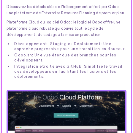
Découvrez les détails clés de l'hébergement offert par Odoo,
une plateforme de Enterprise Resource Planning de premier plan.
Plateforme Cloud du logiciel Odoo : le logiciel Odoo offre une
plateforme cloud robuste qui couvre tout le cycle de
développement, du codage à la mise en production.
Développement, Staging et Déploiement: Une
approche progressive pour une transition en douceur.
Odoo.sh: Une vue étendue des branches pour les
développeurs.
Intégration étroite avec GitHub: Simplifie le travail
des développeurs en facilitant les fusions et les
déploiements.