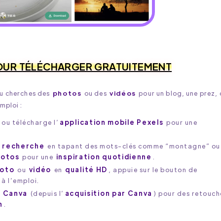
POUR TÉLÉCHARGER GRATUITEMENT
 tu cherches des
photos
ou des
vidéos
pour un blog, une prez, 
mploi :
 ou télécharge l’
application mobile Pexels
pour une
e recherche
en tapant des mots-clés comme “montagne” ou
hotos
pour une
inspiration quotidienne
.
oto
ou
vidéo
en
qualité HD
, appuie sur le bouton de
 à l’emploi.
c
Canva
(depuis l’
acquisition par Canva
) pour des retouch
n
.