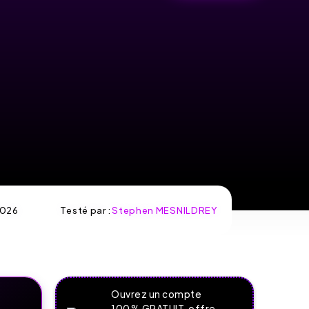
026
Testé par :
Stephen MESNILDREY
Ouvrez un compte
100% GRATUIT, offre