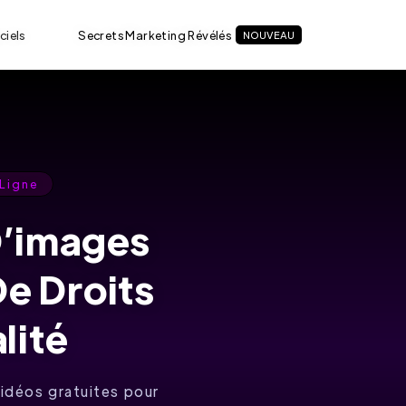
ciels
Secrets Marketing Révélés
NOUVEAU
 Ligne
D’images
De Droits
lité
vidéos gratuites pour