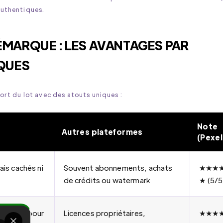
authentiques.
ÉMARQUE : LES AVANTAGES PAR
QUES
ort du lot avec des atouts uniques :
Note
Autres plateformes
(Pexel
ais cachés ni
Souvent abonnements, achats
★★★
de crédits ou watermark
★ (5/5
flexible pour
Licences propriétaires,
★★★