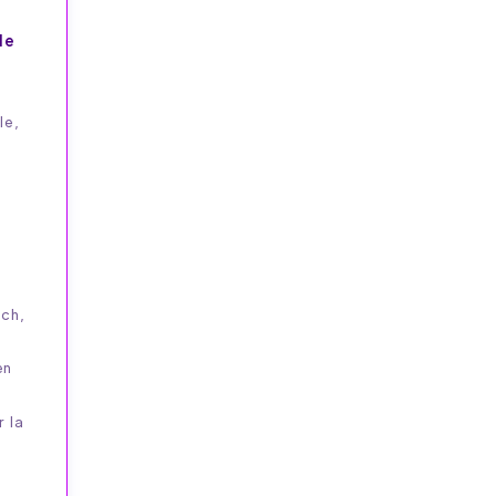
le
le,
ch,
en
 la
,