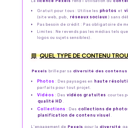
La
licence Pexels
rend l’utilisation du
conten
Gratuit pour tous : Utilise les
photos
et
v
(site web, pub,
réseaux sociaux
) sans dé
Pas besoin de crédit : Pas obligatoire de m
Limites : Ne revends pas les médias tels qu
logos ou sujets sensibles).
QUEL TYPE DE CONTENU TROU
Pexels
brille par sa
diversité des contenus
Photos
: Des paysages en
haute résolut
parfaits pour tout projet.
Vidéos
: Des
vidéos gratuites
courtes p
qualité HD
.
Collections
: Des
collections de photo
planification de contenu visuel
.
L’engagement de
Pexels
pour la
diversité
ga