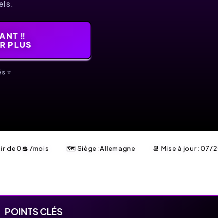
els.
NT ‼️
IR PLUS
s ⭐️
tir de
0
💲
/mois
🗺 Siège :Allemagne
📆 Mise à jour :
07/2
POINTS CLÉS