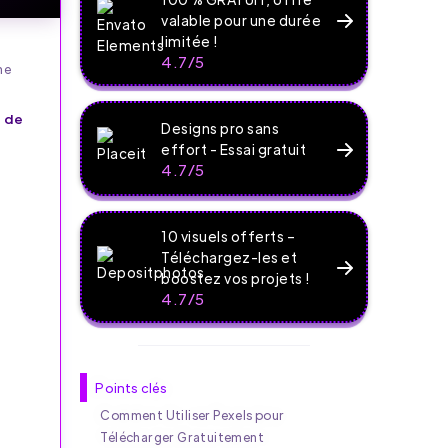
valable pour une durée
limitée !
4.7/5
ne
 de
Designs pro sans
,
effort - Essai gratuit
4.7/5
10 visuels offerts –
Téléchargez-les et
boostez vos projets !
4.7/5
Points clés
Comment Utiliser Pexels pour
Télécharger Gratuitement