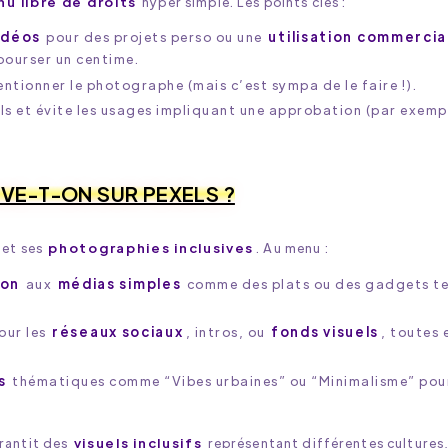
u libre de droits
hyper simple. Les points clés :
idéos
pour des projets perso ou une
utilisation commercia
bourser un centime.
entionner le photographe (mais c’est sympa de le faire !).
els et évite les usages impliquant une approbation (par exemp
VE-T-ON SUR PEXELS ?
et ses
photographies inclusives
. Au menu :
ion
aux
médias simples
comme des plats ou des gadgets te
our les
réseaux sociaux
, intros, ou
fonds visuels
, toutes 
s
thématiques comme “Vibes urbaines” ou “Minimalisme” pour
rantit des
visuels inclusifs
représentant différentes cultures