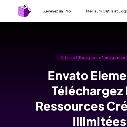
Devenez un Pro
Meilleurs Outils et Logi
Sites et Banques d'images en
Envato Eleme
Téléchargez
Ressources Cré
Illimitées