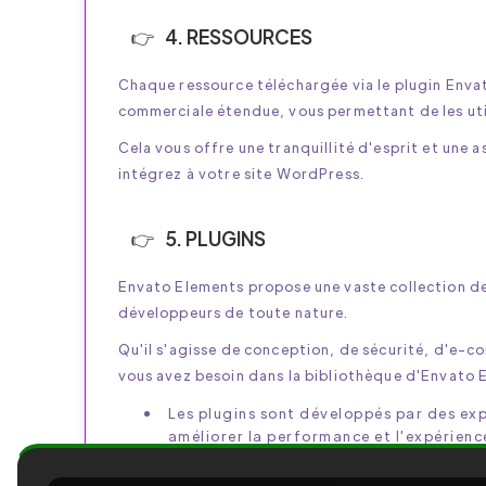
4. RESSOURCES
Chaque ressource téléchargée via le plugin Env
commerciale étendue, vous permettant de les utili
Cela vous offre une tranquillité d'esprit et une 
intégrez à votre site WordPress.
5. PLUGINS
Envato Elements propose une vaste collection de 
développeurs de toute nature.
Qu'il s'agisse de conception, de sécurité, d'e-
vous avez besoin dans la bibliothèque d'Envato 
Les plugins sont développés par des exp
améliorer la performance et l'expérience
Vous avez des plugins populaires tels q
extensions de commerce électronique, d