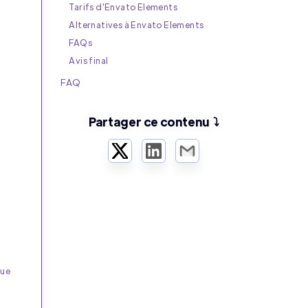
Tarifs d'Envato Elements
Alternatives à Envato Elements
FAQs
Avis final
FAQ
Partager ce contenu ⤵️
Twitter
LinkedIn
Email
que