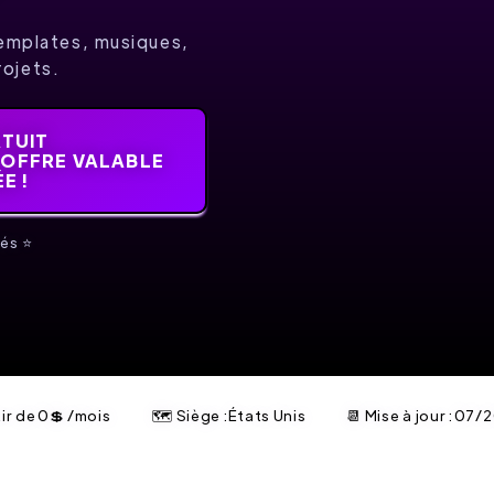
templates, musiques,
rojets.
ATUIT
 OFFRE VALABLE
E !
és ⭐️
tir de
0
💲
/mois
🗺 Siège :États Unis
📆 Mise à jour :
07/2