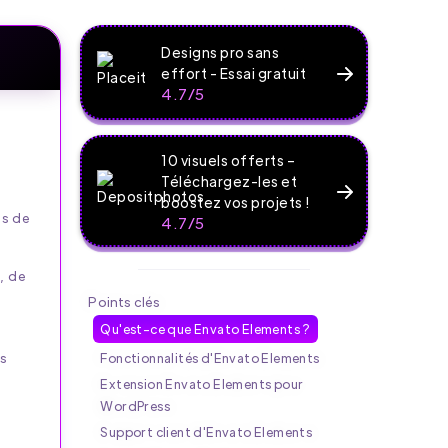
Designs pro sans
effort - Essai gratuit
4.7/5
10 visuels offerts –
Téléchargez-les et
boostez vos projets !
ns de
4.7/5
, de
Points clés
Qu'est-ce que Envato Elements ?
s
Fonctionnalités d'Envato Elements
Extension Envato Elements pour
WordPress
Support client d'Envato Elements