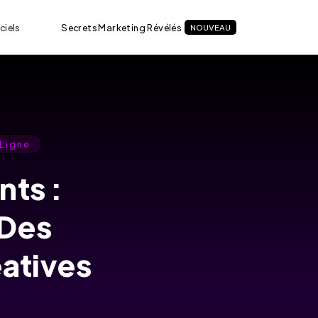
ciels
Secrets Marketing Révélés
NOUVEAU
 Ligne
nts :
 Des
atives