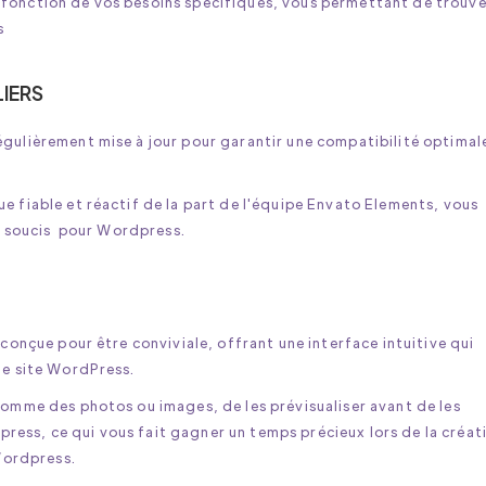
 en fonction de vos besoins spécifiques, vous permettant de trouve
s
LIERS
gulièrement mise à jour pour garantir une compatibilité optimal
 fiable et réactif de la part de l'équipe Envato Elements, vous
ns soucis pour Wordpress.
conçue pour être conviviale, offrant une interface intuitive qui
de site WordPress.
comme des photos ou images, de les prévisualiser avant de les
dpress, ce qui vous fait gagner un temps précieux lors de la créat
 Wordpress.