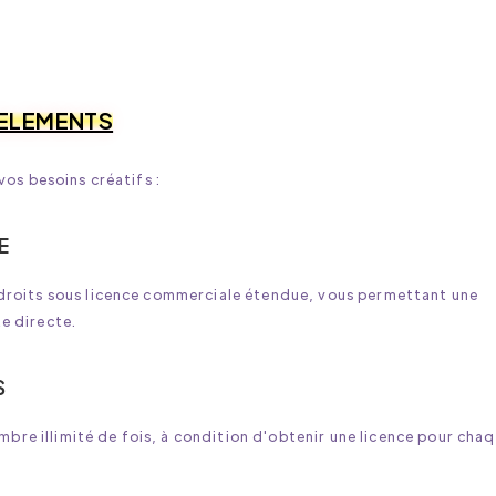
 ELEMENTS
os besoins créatifs :
E
roits sous licence commerciale étendue, vous permettant une
te directe.
S
bre illimité de fois, à condition d'obtenir une licence pour cha