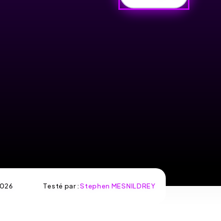
026
Testé par :
Stephen MESNILDREY