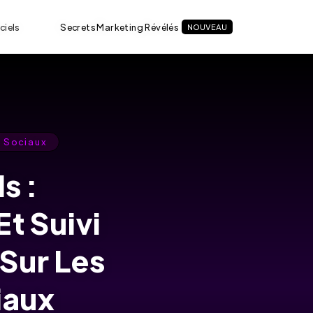
ciels
Secrets Marketing Révélés
NOUVEAU
x Sociaux
s :
t Suivi
Sur Les
iaux