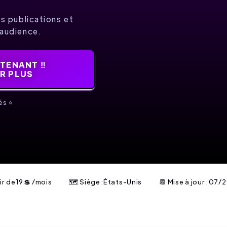
 publications et
 audience.
TENANT ‼️
IR PLUS
és ⭐️
ir de
19
💲
/mois
🗺 Siège :États-Unis
📆 Mise à jour :
07/2