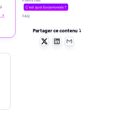
Points clés
g.
C'est quoi Sociamonials ?
 ?
FAQ
Partager ce contenu ⤵️
Twitter
LinkedIn
Email