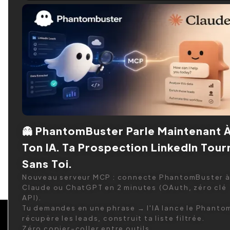
UpGrow
Boostez vos performances digitales avec
UpGrow. Attirez des prospects, optimisez
vos campagnes et atteignez vos objectifs.
👻 PhantomBuster Parle Maintenant 
Ton IA. Ta Prospection LinkedIn Tour
Sans Toi.
Nouveau serveur MCP : connecte PhantomBuster 
Claude ou ChatGPT en 2 minutes (OAuth, zéro clé
API).
Tu demandes en une phrase → l'IA lance le Phanto
récupère les leads, construit ta liste filtrée.
Zéro copier-coller entre outils.