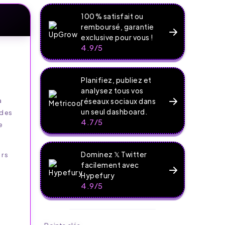
100% satisfait ou
remboursé, garantie
exclusive pour vous !
4.9/5
Planifiez, publiez et
analysez tous vos
a
réseaux sociaux dans
un seul dashboard.
 des
4.7/5
e
Dominez 𝕏 Twitter
urs
facilement avec
Hypefury
4.9/5