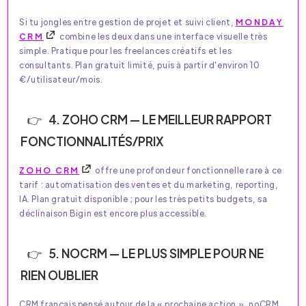
Si tu jongles entre gestion de projet et suivi client,
MONDAY
CRM
combine les deux dans une interface visuelle très
simple. Pratique pour les freelances créatifs et les
consultants. Plan gratuit limité, puis à partir d'environ 10
€/utilisateur/mois.
4. ZOHO CRM — LE MEILLEUR RAPPORT
FONCTIONNALITÉS/PRIX
ZOHO CRM
offre une profondeur fonctionnelle rare à ce
tarif : automatisation des ventes et du marketing, reporting,
IA. Plan gratuit disponible ; pour les très petits budgets, sa
déclinaison Bigin est encore plus accessible.
5. NOCRM — LE PLUS SIMPLE POUR NE
RIEN OUBLIER
CRM français pensé autour de la « prochaine action », noCRM