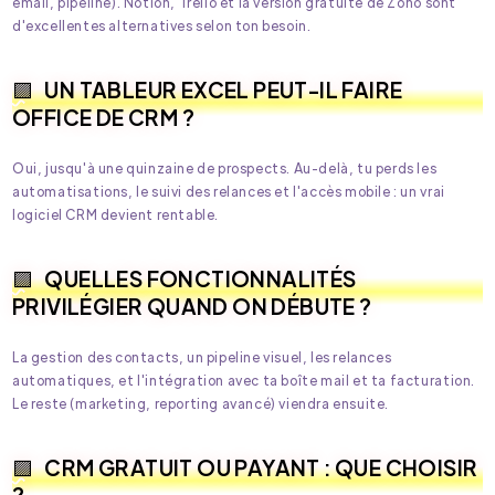
email, pipeline). Notion, Trello et la version gratuite de Zoho sont
d'excellentes alternatives selon ton besoin.
UN TABLEUR EXCEL PEUT-IL FAIRE
OFFICE DE CRM ?
Oui, jusqu'à une quinzaine de prospects. Au-delà, tu perds les
automatisations, le suivi des relances et l'accès mobile : un vrai
logiciel CRM devient rentable.
QUELLES FONCTIONNALITÉS
PRIVILÉGIER QUAND ON DÉBUTE ?
La gestion des contacts, un pipeline visuel, les relances
automatiques, et l'intégration avec ta boîte mail et ta facturation.
Le reste (marketing, reporting avancé) viendra ensuite.
CRM GRATUIT OU PAYANT : QUE CHOISIR
?