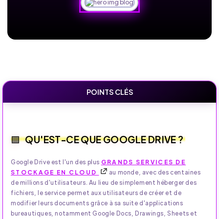
POINTS CLÉS
QU'EST-CE QUE GOOGLE DRIVE ?
Google Drive est l'un des plus
GRANDS SERVICES DE
STOCKAGE EN CLOUD
au monde, avec des centaines
de millions d'utilisateurs. Au lieu de simplement héberger des
fichiers, le service permet aux utilisateurs de créer et de
modifier leurs documents grâce à sa suite d'applications
bureautiques, notamment Google Docs, Drawings, Sheets et