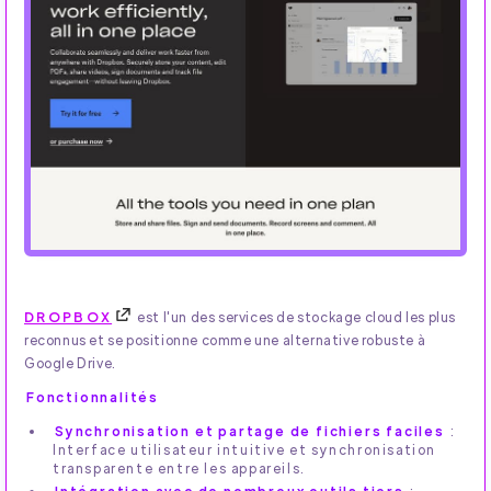
DROPBOX
est l'un des services de stockage cloud les plus
reconnus et se positionne comme une alternative robuste à
Google Drive.
Fonctionnalités
Synchronisation et partage de fichiers faciles
:
Interface utilisateur intuitive et synchronisation
transparente entre les appareils.