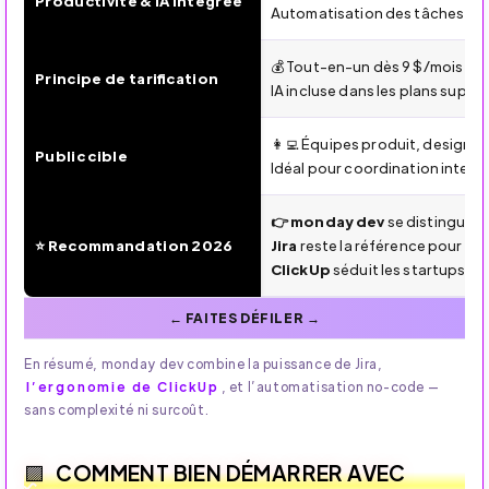
Productivité & IA intégrée
Automatisation des tâches, ré
💰 Tout-en-un dès 9 $/mois
Principe de tarification
IA incluse dans les plans supéri
👩‍💻 Équipes produit, design e
Public cible
Idéal pour coordination inter-
👉 monday dev
se distingue pa
⭐ Recommandation 2026
Jira
reste la référence pour les
ClickUp
séduit les startups ch
En résumé, monday dev combine la puissance de Jira,
l’ergonomie de ClickUp
, et l’automatisation no-code —
sans complexité ni surcoût.
COMMENT BIEN DÉMARRER AVEC