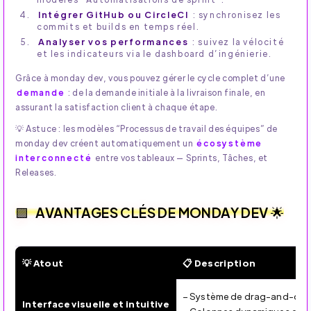
Intégrer GitHub ou CircleCI
: synchronisez les
commits et builds en temps réel.
Analyser vos performances
: suivez la vélocité
et les indicateurs via le dashboard d’ingénierie.
Grâce à monday dev, vous pouvez gérer le cycle complet d’une
demande
: de la demande initiale à la livraison finale, en
assurant la satisfaction client à chaque étape.
💡 Astuce : les modèles “Processus de travail des équipes” de
monday dev créent automatiquement un
écosystème
interconnecté
entre vos tableaux — Sprints, Tâches, et
Releases.
AVANTAGES CLÉS DE MONDAY DEV 🌟
💡 Atout
📋 Description
🌟 monday dev — Avantages clés et impact sur les équipe
– Système de drag-and-drop
Interface visuelle et intuitive