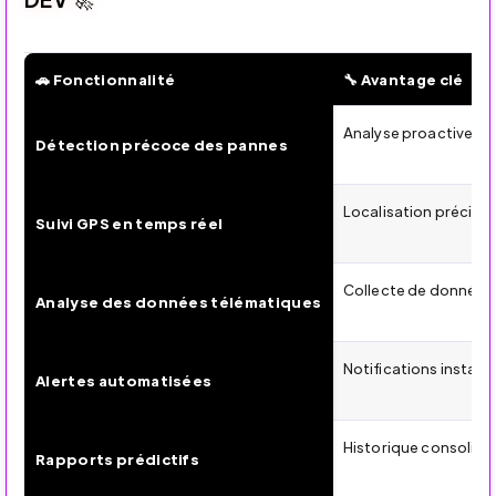
🚗 Fonctionnalité
🔧 Avantage clé
🔧 SureCam — Maintenance prédictive et optimisation op
Analyse proactive d
Détection précoce des pannes
Localisation précise 
Suivi GPS en temps réel
Collecte de données s
Analyse des données télématiques
Notifications instan
Alertes automatisées
Historique consolidé
Rapports prédictifs