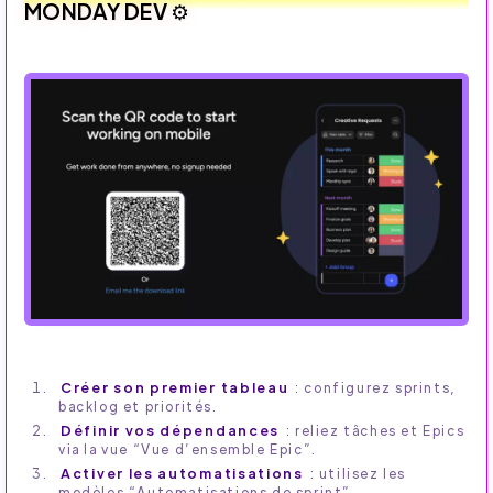
MONDAY DEV ⚙️
Créer son premier tableau
: configurez sprints,
backlog et priorités.
Définir vos dépendances
: reliez tâches et Epics
via la vue “Vue d’ensemble Epic”.
Activer les automatisations
: utilisez les
modèles “Automatisations de sprint”.