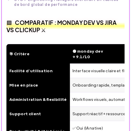
de bord global de performance
COMPARATIF : MONDAY DEV VS JIRA
VS CLICKUP ⚔️
🟢 monday dev
🎯 Critère
⭐ 9.1/10
⚔️ Comparatif 2026 — monday dev vs Jira vs ClickUp : outil
Facilité d’utilisation
Interface visuelle claire et flu
Mise en place
Onboarding rapide, templates 
Administration & flexibilité
Workflows visuels, automatisa
Support client
Support réactif + ressources v
✅ Oui (IA native)