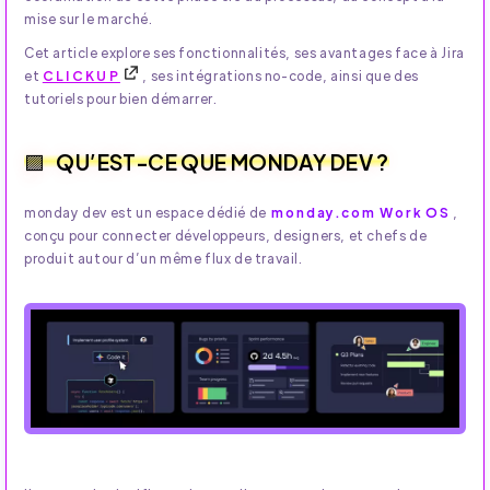
mise sur le marché.
Cet article explore ses fonctionnalités, ses avantages face à Jira
et
CLICKUP
, ses intégrations no-code, ainsi que des
tutoriels pour bien démarrer.
QU’EST-CE QUE MONDAY DEV ?
monday dev est un espace dédié de
monday.com Work OS
,
conçu pour connecter développeurs, designers, et chefs de
produit autour d’un même flux de travail.​