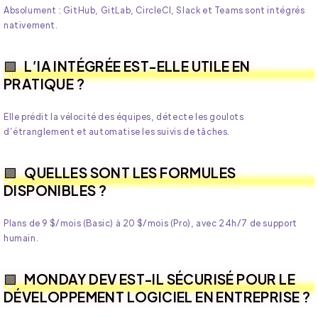
Absolument : GitHub, GitLab, CircleCI, Slack et Teams sont intégrés
nativement.
L’IA INTÉGRÉE EST-ELLE UTILE EN
PRATIQUE ?
Elle prédit la vélocité des équipes, détecte les goulots
d’étranglement et automatise les suivis de tâches.
QUELLES SONT LES FORMULES
DISPONIBLES ?
Plans de 9 $/mois (Basic) à 20 $/mois (Pro), avec 24h/7 de support
humain.
MONDAY DEV EST-IL SÉCURISÉ POUR LE
DÉVELOPPEMENT LOGICIEL EN ENTREPRISE ?