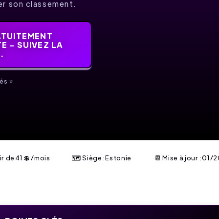
er son classement.
ATUITEMENT
E – SUIVEZ LA
.
és ⭐️
ir de
41
💲
/mois
🗺 Siège :Estonie
📆 Mise à jour :
01/2