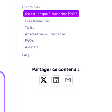
Points clés
Qu'est-ce que Sitechecker.PRO ?
Fonctionnalités
Tarifs
Alternatives à Sitechecker
FAQs
Avis final
FAQ
Partager ce contenu ⤵️
Twitter
LinkedIn
Email