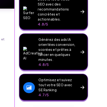
SEO avec des
recommandations
concrètes et
actionnables.
4.8/5
 et
Générez des ads IA
orientées conversion,
scorées et prêtes à
lancer en quelques
minutes.
4.8/5
Optimisez et suivez
tout votre SEO avec
SE Ranking
4.7/5