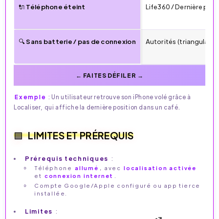
🔌 Téléphone éteint
Life360 / Dernière posi
🔍 Sans batterie / pas de connexion
Autorités (triangulatio
Exemple
: Un utilisateur retrouve son iPhone volé grâce à
Localiser, qui affiche la dernière position dans un café.
LIMITES ET PRÉREQUIS
Prérequis techniques
:
Téléphone
allumé
, avec
localisation activée
et
connexion internet
.
Compte Google/Apple configuré ou app tierce
installée.
Limites
: