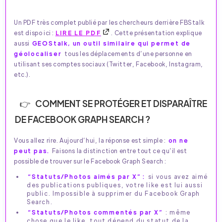
Un PDF très complet publié par les chercheurs derrière FBStalk
est dispo ici :
LIRE LE PDF
. Cette présentation explique
aussi
GEOStalk, un outil similaire qui permet de
géolocaliser
tous les déplacements d’une personne en
utilisant ses comptes sociaux (Twitter, Facebook, Instagram,
etc.).
COMMENT SE PROTÉGER ET DISPARAÎTRE
DE FACEBOOK GRAPH SEARCH ?
Vous allez rire. Aujourd’hui, la réponse est simple :
on ne
peut pas.
Faisons la distinction entre tout ce qu’il est
possible de trouver sur le Facebook Graph Search :
“Statuts/Photos aimés par X” :
si vous avez aimé
des publications publiques, votre like est lui aussi
public. Impossible à supprimer du Facebook Graph
Search.
“Statuts/Photos commentés par X”
: même
chose que le like, tout dépend du statut de la