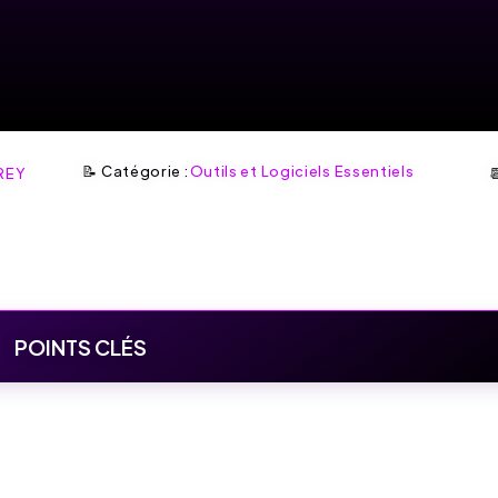
📝 Catégorie :
Outils et Logiciels Essentiels
REY

POINTS CLÉS