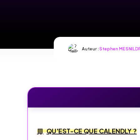
AVEC
TIMIFY
Rendez-vous
Auteur :
Stephen MESNILD
optimisés – Utilisez
Timify
gratuitement !
ESSAYEZ
TIMIFY
GRATUITEMENT
OFFRE
SPÉCIALE:
RENDEZ-VOUS
QU'EST-CE QUE CALENDLY ?
OPTIMISÉS –
UTILISEZ