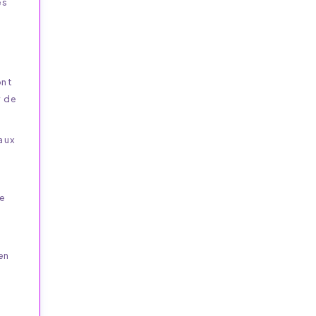
és
ont
r de
naux
e
en