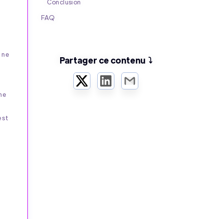
Conclusion
FAQ
 ne
Partager ce contenu ⤵️
Twitter
LinkedIn
Email
ne
est