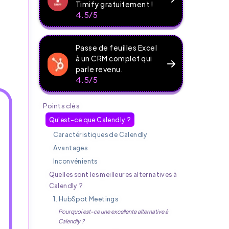
Timify gratuitement !
4.5/5
Passe de feuilles Excel
à un CRM complet qui
parle revenu.
4.5/5
Points clés
Qu'est-ce que Calendly ?
Caractéristiques de Calendly
Avantages
Inconvénients
Quelles sont les meilleures alternatives à
Calendly ?
1. HubSpot Meetings
Pourquoi est-ce une excellente alternative à
Calendly ?