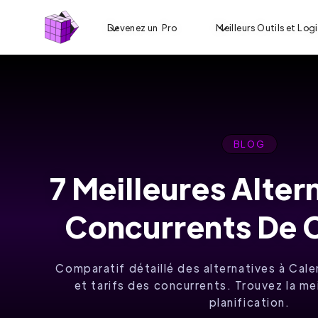
Devenez un Pro
Meilleurs Outils et Logi
BLOG
7 Meilleures Alter
SIMPLIFIEZ
Concurrents De 
VOS
RENDEZ-
Comparatif détaillé des alternatives à Cale
VOUS
et tarifs des concurrents. Trouvez la mei
planification.