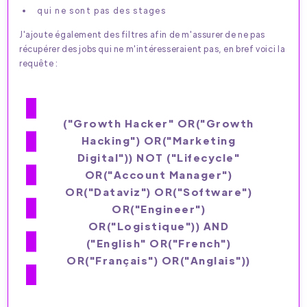
qui ne sont pas des stages
J'ajoute également des filtres afin de m'assurer de ne pas
récupérer des jobs qui ne m'intéresseraient pas, en bref voici la
requête :
("growth Hacker" OR("growth
Hacking") OR("marketing
Digital")) NOT ("lifecycle"
OR("account Manager")
OR("dataviz") OR("software")
OR("engineer")
OR("logistique")) AND
("english" OR("french")
OR("français") OR("anglais"))