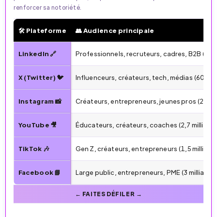
renforcer sa notoriété.
🛠️ Plateforme
👥 Audience principale
📱 Plateformes de réseaux sociaux pour le Personal Bra
LinkedIn 🔗
Professionnels, recruteurs, cadres, B2B (1 mil
X (Twitter) 🐦
Influenceurs, créateurs, tech, médias (600 M+
Instagram 📸
Créateurs, entrepreneurs, jeunes pros (2,5 mil
YouTube 🎥
Éducateurs, créateurs, coaches (2,7 milliards 
TikTok 🎶
Gen Z, créateurs, entrepreneurs (1,5 milliard 
Facebook 📘
Large public, entrepreneurs, PME (3 milliards 