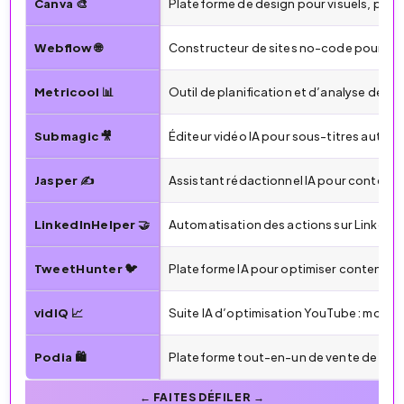
Canva 🎨
Plateforme de design pour visuels, prés
Webflow 🌐
Constructeur de sites no-code pour port
Metricool 📊
Outil de planification et d’analyse des 
Submagic 🎥
Éditeur vidéo IA pour sous-titres auto
Jasper ✍️
Assistant rédactionnel IA pour contenu
LinkedInHelper 🤝
Automatisation des actions sur LinkedIn
TweetHunter 🐦
Plateforme IA pour optimiser contenu e
vidIQ 📈
Suite IA d’optimisation YouTube : mots-cl
Podia 🛍️
Plateforme tout-en-un de vente de cou