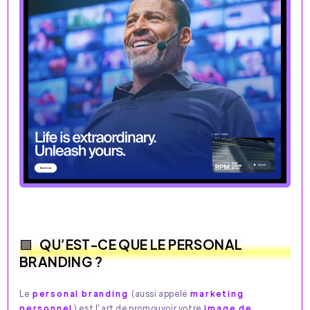
QU’EST-CE QUE LE PERSONAL
BRANDING ?
Le
personal branding
(aussi appelé
marketing
personnel
) est l’art de promouvoir votre
image de