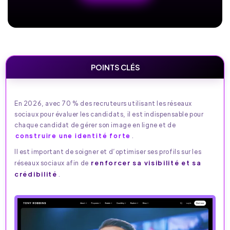
POINTS CLÉS
En 2026, avec 70 % des recruteurs utilisant les réseaux
sociaux pour évaluer les candidats, il est indispensable pour
chaque candidat de gérer son image en ligne et de
construire une identité forte
.
Il est important de soigner et d’optimiser ses profils sur les
renforcer sa visibilité et sa
réseaux sociaux afin de
crédibilité
.