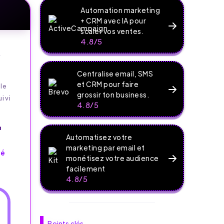
Automation marketing
+ CRM avec IA pour
scaler vos ventes.
4.8/5
r
Centralise email, SMS
et CRM pour faire
le
grossir ton business.
uivi
4.8/5
n
Automatisez votre
marketing par email et
té
monétisez votre audience
facilement
4.8/5
Points clés