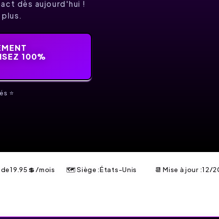
act dès aujourd'hui !
 plus.
EMENT
ISEZ 100%
és ⭐️
r de
19.95
💲
/mois
🗺 Siège :États-Unis
📆 Mise à jour :
12/2