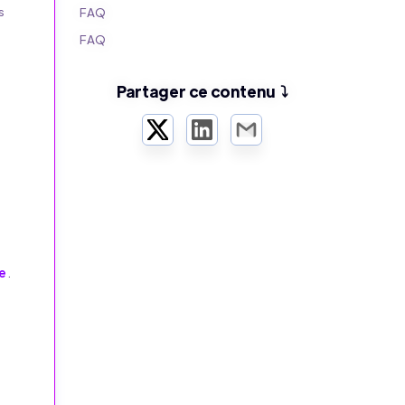
s
FAQ
FAQ
Partager ce contenu ⤵️
Twitter
LinkedIn
Email
e
le
.