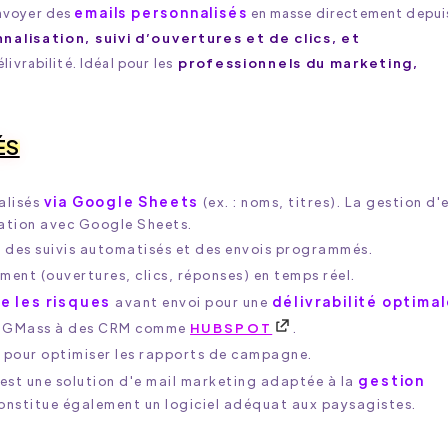
emails personnalisés
nvoyer des
en masse directement depui
nalisation, suivi d’ouvertures et de clics, et
livrabilité. Idéal pour les
professionnels du marketing,
ÉS
via Google Sheets
alisés
(ex. : noms, titres). La gestion d'
gration avec Google Sheets.
z des suivis automatisés et des envois programmés.
ent (ouvertures, clics, réponses) en temps réel.
e les risques
délivrabilité optima
avant envoi pour une
z GMass à des CRM comme
HUBSPOT
.
s pour optimiser les rapports de campagne.
gestion
est une solution d'e mail marketing adaptée à la
onstitue également un logiciel adéquat aux paysagistes.