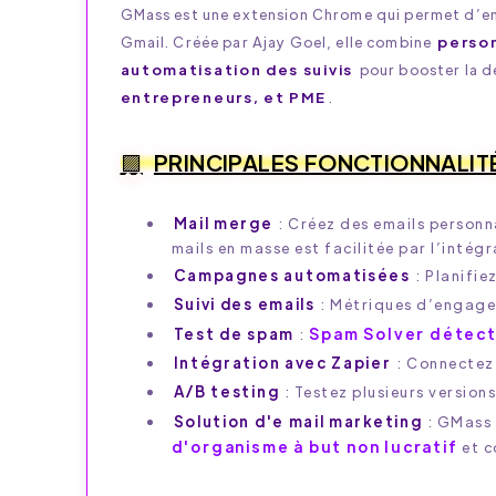
GMass est une extension Chrome qui permet d’e
Gmail. Créée par Ajay Goel, elle combine
person
automatisation des suivis
pour booster la dé
entrepreneurs, et PME
.
PRINCIPALES FONCTIONNALIT
Mail merge
: Créez des emails personn
mails en masse est facilitée par l’inté
Campagnes automatisées
: Planifie
Suivi des emails
: Métriques d’engagem
Spam Solver détect
Test de spam
:
Intégration avec Zapier
: Connecte
A/B testing
: Testez plusieurs version
Solution d'e mail marketing
: GMass 
d'organisme à but non lucratif
et c