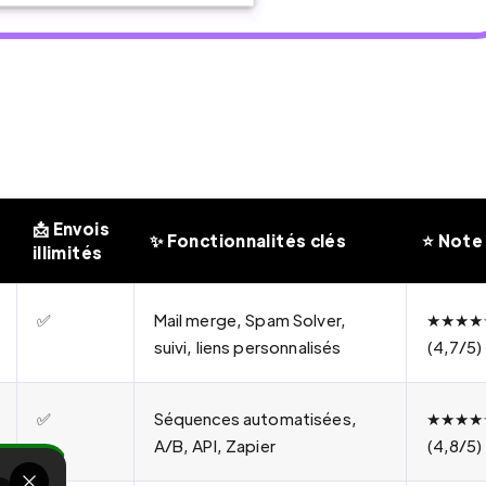
📩 Envois
✨ Fonctionnalités clés
⭐ Note
illimités
✅
Mail merge, Spam Solver,
★★★★
suivi, liens personnalisés
(4,7/5)
✅
Séquences automatisées,
★★★★
A/B, API, Zapier
(4,8/5)