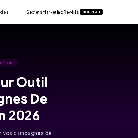
ciels
Secrets Marketing Révélés
NOUVEAU
mation
ur Outil
gnes De
En 2026
r vos campagnes de