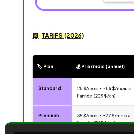
TARIFS (2026)
🏷️ Plan
💰 Prix/mois (annuel)
📧 GMass – Tarifs & Plans (2026)
Standard
25 $/mois • ~18 $/mois à
l’année (225 $/an)
Premium
35 $/mois • ~27 $/mois à
l’année (325 $/an)