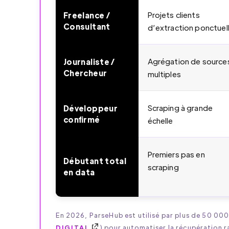
Projets clients
Freelance /
Consultant
d’extraction ponctuel
Agrégation de source
Journaliste /
Chercheur
multiples
Scraping à grande
Développeur
confirmé
échelle
Premiers pas en
Débutant total
scraping
en data
En 2026, ParseHub est utilisé par plus de 50 00
DIGITAL
) pour automatiser la récupération r