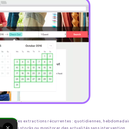
ammer des extractions récurrentes : quotidiennes, hebdomadai
, suivre des stocks ou monitorer des actualités sans intervention