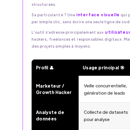
structurées.
interface visuelle
Sa particularité ? Une
qui 
par simple clic, sans écrire une seule ligne de cod
utilisateu
L'outil s'adresse principalement aux
hackers, freelances et responsables digitaux. Ma
des projets simples à moyens.
Profil 👤
Usage principal 🎯
ParseHub : pour quels profils est-ce a
Veille concurrentielle,
Marketeur /
Growth Hacker
génération de leads
Collecte de datasets
Analyste de
données
pour analyse