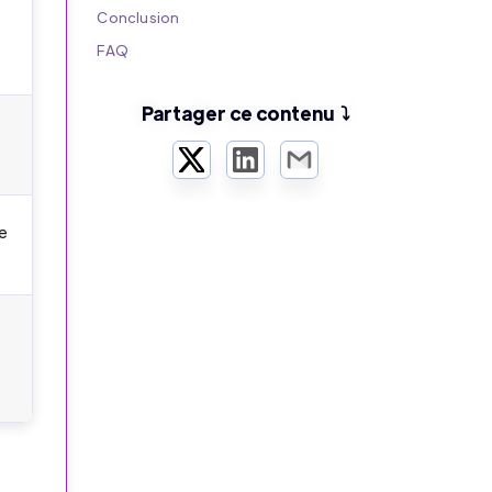
Conclusion
FAQ
Partager ce contenu ⤵️
Twitter
LinkedIn
Email
le