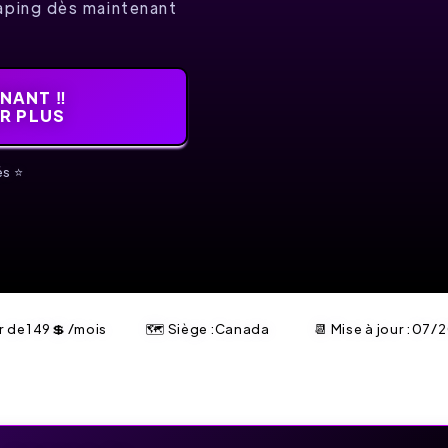
aping dès maintenant
!
NANT ‼️
IR PLUS
s ⭐️
ir de
149
💲
/mois
🗺 Siège :Canada
📆 Mise à jour :
07/2