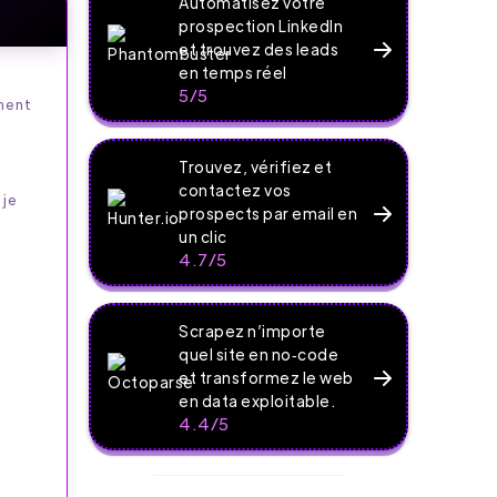
Automatisez votre
prospection LinkedIn
et trouvez des leads
en temps réel
5/5
ment
Trouvez, vérifiez et
contactez vos
 je
prospects par email en
un clic
4.7/5
Scrapez n’importe
quel site en no‑code
et transformez le web
en data exploitable.
4.4/5