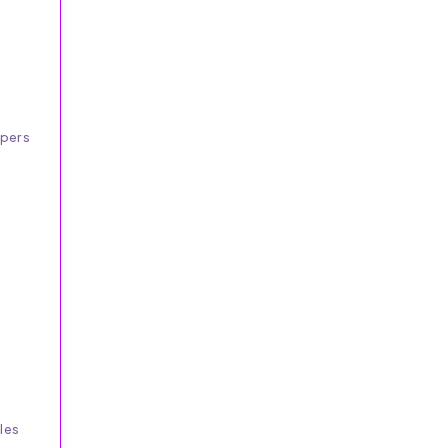
apers
les