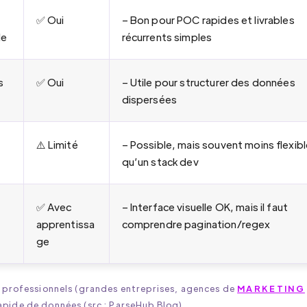
✅ Oui
– Bon pour POC rapides et livrables
le
récurrents simples
s
✅ Oui
– Utile pour structurer des données
dispersées
⚠️ Limité
– Possible, mais souvent moins flexib
qu’un stack dev
✅ Avec
– Interface visuelle OK, mais il faut
apprentissa
comprendre pagination/regex
ge
0 professionnels (grandes entreprises, agences de
MARKETING
apide de données (src : ParseHub Blog).