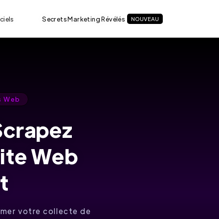
ciels
Secrets Marketing Révélés
NOUVEAU
s Web
Scrapez
Site Web
t
mer votre collecte de