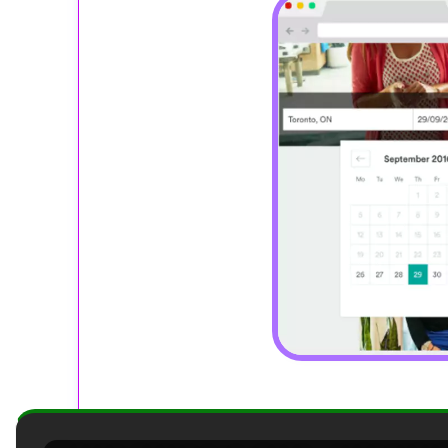
planification des tâches
La
permet de progr
ou personnalisées. Idéal pour surveiller des prix