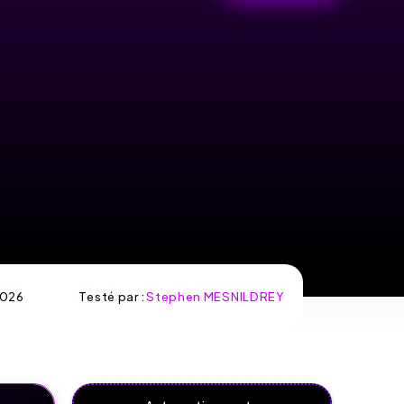
026
Testé par :
Stephen MESNILDREY