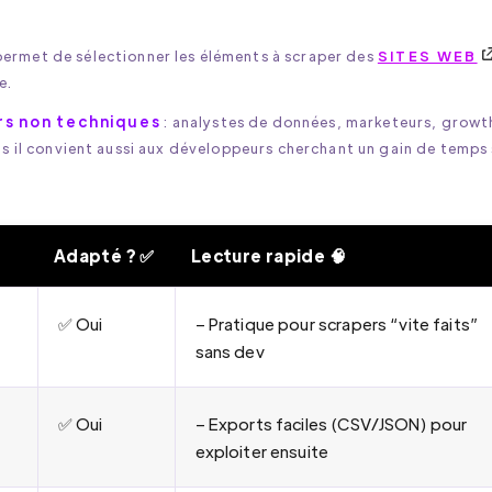
permet de sélectionner les éléments à scraper des
SITES WEB
e.
rs non techniques
: analystes de données, marketeurs, growt
is il convient aussi aux développeurs cherchant un gain de temps 
Adapté ? ✅
Lecture rapide 🧠
dapté ? (2025)
✅ Oui
– Pratique pour scrapers “vite faits”
sans dev
✅ Oui
– Exports faciles (CSV/JSON) pour
exploiter ensuite