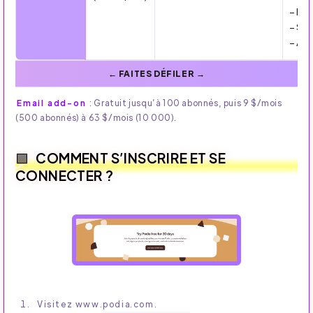
– Es
– Sup
– Au
Email add-on
: Gratuit jusqu’à 100 abonnés, puis 9 $/mois
(500 abonnés) à 63 $/mois (10 000).
COMMENT S’INSCRIRE ET SE
CONNECTER ?
Visitez www.podia.com.