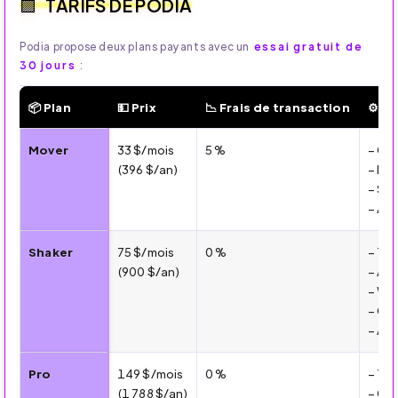
TARIFS DE PODIA
Podia propose deux plans payants avec un
essai gratuit de
30 jours
:
📦 Plan
💵 Prix
📉 Frais de transaction
⚙️ F
💰 Tarifs et formules Mover vs Shaker (2026)
Mover
33 $/mois
5 %
– Cou
(396 $/an)
– Ema
– Sit
– Ana
Shaker
75 $/mois
0 %
– Tou
(900 $/an)
– Aff
– Web
– Ch
– Ana
Pro
149 $/mois
0 %
– Tou
(1 788 $/an)
– Ges