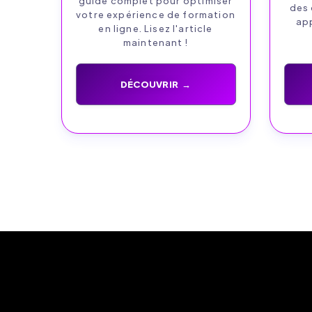
guide complet pour optimiser
des 
votre expérience de formation
app
en ligne. Lisez l'article
maintenant !
DÉCOUVRIR →