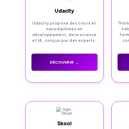
Udacity
Udacity propose des cours et
Think
nanodiplômes en
héb
développement, data science
form
et IA, conçus par des experts.
co
DÉCOUVRIR →
Skool