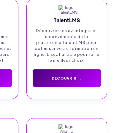
TalentLMS
t
Découvrez les avantages et
rmer
inconvénients de la
ns
plateforme TalentLMS pour
éer et
optimiser votre formation en
ours
ligne. Lisez l'article pour faire
 !
le meilleur choix.
DÉCOUVRIR →