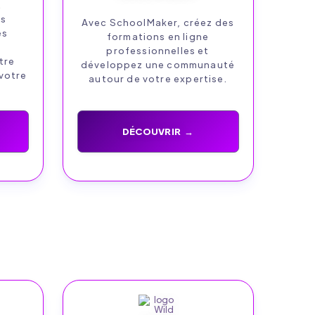
t
es
Avec SchoolMaker, créez des
es
formations en ligne
e
professionnelles et
tre
développez une communauté
 votre
autour de votre expertise.
DÉCOUVRIR →