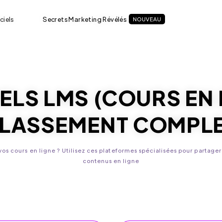
ciels
Secrets Marketing Révélés
NOUVEAU
ELS LMS (COURS EN 
LASSEMENT COMPL
os cours en ligne ? Utilisez ces plateformes spécialisées pour partager
contenus en ligne