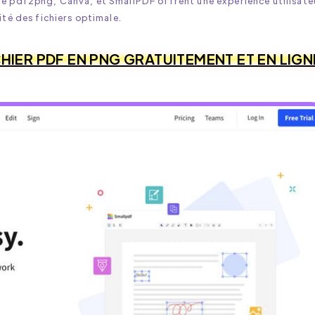
me pdf2png, Canva, et SmallPDF offrent une expérience utilisate
ité des fichiers optimale.
IER PDF EN PNG GRATUITEMENT ET EN LIGN