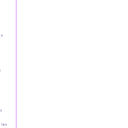
ns
s
et
 les