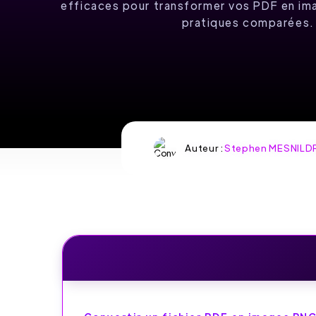
AVEC
efficaces pour transformer vos PDF en im
pratiques comparées.
PDFFILLER
Gratuit – Éditez et
signez vos documents
facilement !
Auteur :
Stephen MESNILD
ESSAYEZ PDFFILLER
GRATUITEMENT
OFFRE SPÉCIALE:
GRATUIT – ÉDITEZ ET
SIGNEZ VOS
DOCUMENTS
FACILEMENT !