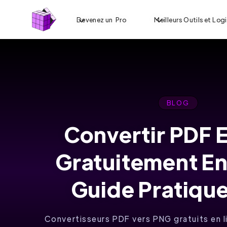
Devenez un Pro
Meilleurs Outils et Logi
BLOG
Convertir PDF 
ÉDITEZ ET
Gratuitement En 
SIGNEZ DES
DOCUMENTS
Guide Pratiqu
EN LIGNE
Convertisseurs PDF vers PNG gratuits en l