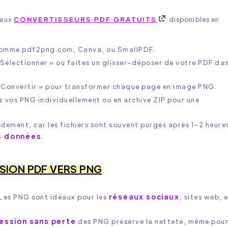
 aux
CONVERTISSEURS PDF GRATUITS
disponibles en
 comme pdf2png.com, Canva, ou SmallPDF.
« Sélectionner » ou faites un glisser-déposer de votre PDF da
« Convertir » pour transformer chaque page en image PNG.
z vos PNG individuellement ou en archive ZIP pour une
dement, car les fichiers sont souvent purgés après 1-2 heure
es données
.
SION PDF VERS PNG
réseaux sociaux
 Les PNG sont idéaux pour les
, sites web, 
.
ession sans perte
des PNG préserve la netteté, même pour