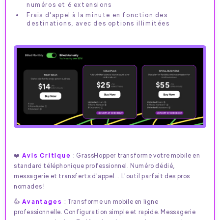
numéros et 6 extensions
Frais d'appel à la minute en fonction des
destinations, avec des options illimitées
❤️
Avis Critique
: GrassHopper transforme votre mobile en
standard téléphonique professionnel. Numéro dédié,
messagerie et transferts d'appel... L'outil parfait des pros
nomades !
👍
Avantages
: Transforme un mobile en ligne
professionnelle. Configuration simple et rapide. Messagerie