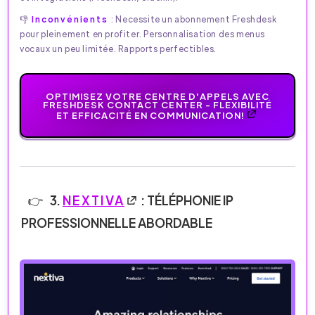
👎
Inconvénients
: Necessite un abonnement Freshdesk
pour pleinement en profiter. Personnalisation des menus
vocaux un peu limitée. Rapports perfectibles.
OPTIMISEZ VOTRE CENTRE D'APPELS AVEC
FRESHDESK CONTACT CENTER - FLEXIBILITÉ
ET EFFICACITÉ EN COMMUNICATION!
3.
NEXTIVA
: TÉLÉPHONIE IP
PROFESSIONNELLE ABORDABLE