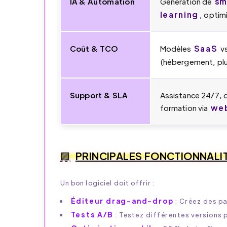
sm
IA & Automation
Génération de
learning
, optim
SaaS
Coût & TCO
Modèles
vs
(hébergement, plug
Support & SLA
Assistance 24/7, 
web
formation via
PRINCIPALES FONCTIONNALI
Un bon logiciel doit offrir :
Éditeur drag-and-drop
: Créez des p
Tests A/B
: Testez différentes versions 