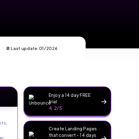
📆 Last update:
01/2026
Enjoy a 14 day FREE
trial
4.2/5
nts,
Create Landing Pages
that convert - 14 days
er