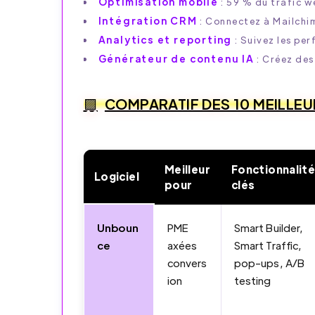
Optimisation mobile
: 59 % du trafic w
Intégration CRM
: Connectez à Mailchi
Analytics et reporting
: Suivez les per
Générateur de contenu IA
: Créez des
COMPARATIF DES 10 MEILLEU
Meilleur
Fonctionnalit
Logiciel
pour
clés
Unboun
PME
Smart Builder,
ce
axées
Smart Traffic,
convers
pop-ups, A/B
ion
testing