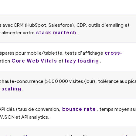
 avec CRM (HubSpot, Salesforce), CDP, outils d’emailing et
stack martech
 alimenter votre
.
cross-
éparés pour mobile/tablette, tests d’affichage
Core Web Vitals
lazy loading
ation
et
.
 haute-concurrence (>100 000 visites/jour), tolérance aux pic
-scaling
.
bounce rate
KPI clés (taux de conversion,
, temps moyen su
/JSON et API analytics.