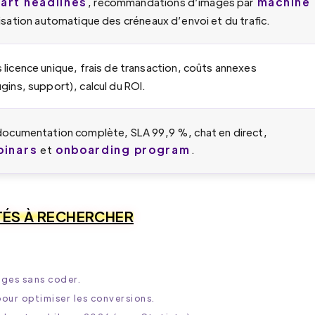
art headlines
machine
, recommandations d’images par
isation automatique des créneaux d’envoi et du trafic.
 licence unique, frais de transaction, coûts annexes
ins, support), calcul du ROI.
documentation complète, SLA 99,9 %, chat en direct,
inars
onboarding program
et
.
TÉS À RECHERCHER
ages sans coder.
pour optimiser les conversions.