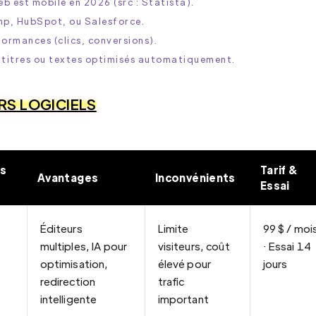
eb est mobile en 2026 (src : Statista).
mp, HubSpot, ou Salesforce.
formances (clics, conversions).
 titres ou textes optimisés automatiquement.
RS LOGICIELS
és
Tarif &
Avantages
Inconvénients
Essai
Éditeurs
Limite
99 $ / moi
multiples, IA pour
visiteurs, coût
· Essai 14
optimisation,
élevé pour
jours
redirection
trafic
intelligente
important