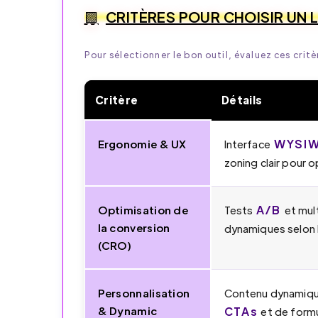
CRITÈRES POUR CHOISIR UN 
Pour sélectionner le bon outil, évaluez ces critè
Critère
Détails
WYSI
Ergonomie & UX
Interface
zoning clair pour o
A/B
Optimisation de
Tests
et mult
la conversion
dynamiques selon 
(CRO)
Personnalisation
Contenu dynamique
& Dynamic
CTAs
et de formu