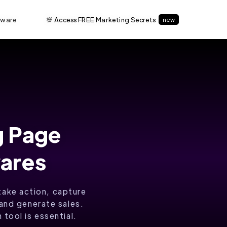
tware
💯 Access FREE Marketing Secrets
new
g Page
wares
take action, capture
and generate sales.
tool is essential.