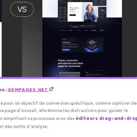
ce :
GEMPAGES.NET
e pour un objectif de conversion spécifique, comme capturer de
 page d’accueil, elle élimine les distractions pour guider le
éditeurs drag-and-dro
ion simplifient ce processus avec des
 et des outils d’analyse.