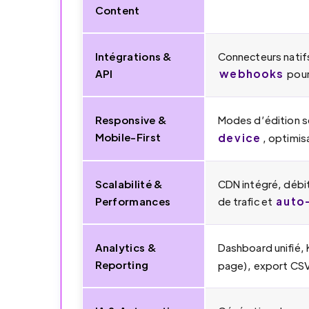
Content
Intégrations &
Connecteurs natifs
webhooks
API
pour
Responsive &
Modes d’édition s
Mobile-First
device
, optimis
Scalabilité &
CDN intégré, débit
auto
Performances
de trafic et
Analytics &
Dashboard unifié, 
Reporting
page), export CSV