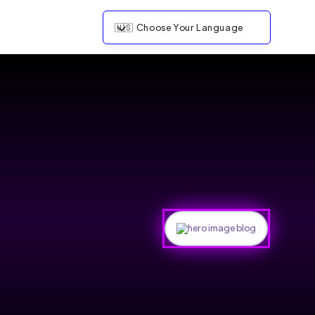
🇺🇸
Choose Your Language