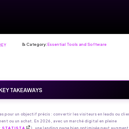
📝 Category:
Essential Tools and Software
REY
KEY TAKEAWAYS
pour un objectif précis : convertir les visiteurs en leads ou clie
ment ou un achat. En 2026, avec un marché digital en pleine
:
STATISTA
), une landing page bien optimisée peut augment