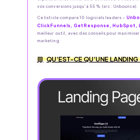
vos conversions jusqu’à 55 % (src : Unbounce).
Unbo
Ce listicle compare 10 logiciels leaders –
ClickFunnels, GetResponse, HubSpot, 
meilleur outil, avec des conseils pour maximise
marketing.
QU’EST-CE QU’UNE LANDING 