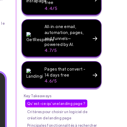
free
4.4/5
 le
All‑in‑one email,
automation, pages,
and funnels—
powered by AI.
4.7/5
Pages that convert -
14 days free
4.6/5
Key Takeaways
Qu’est-ce qu’une landing page ?
Critères pour choisir un logiciel de
création de landing page
Principales fonctionnalités à rechercher