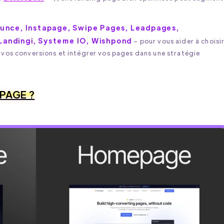
unce, Instapage, Swipe Pages, Leadpages,
Landingi, Systeme IO, Wishpond
– pour vous aider à choisir
r vos conversions et intégrer vos pages dans une stratégie
PAGE ?