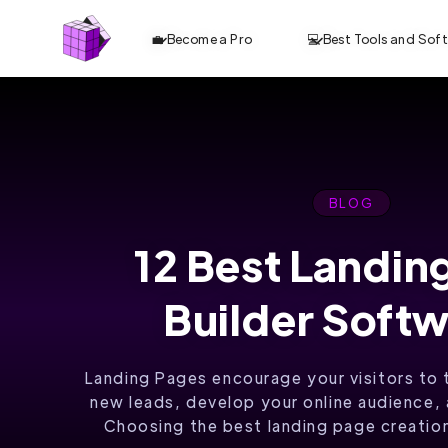
💼 Become a Pro
💻 Best Tools and Sof
BLOG
12 Best Landin
BUILD AND
Builder Soft
GROW
YOUR
Landing Pages encourage your visitors to 
DIGITAL
new leads, develop your online audience, 
Choosing the best landing page creation 