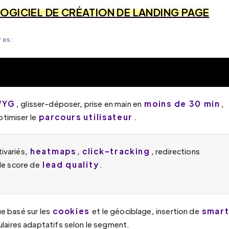
LOGICIEL DE CRÉATION DE LANDING PAGE
res :
WYG
moins de 30 min
, glisser-déposer, prise en main en
,
parcours utilisateur
ptimiser le
.
heatmaps
click-tracking
ivariés,
,
, redirections
lead quality
le score de
.
cookies
smar
 basé sur les
et le géociblage, insertion de
laires adaptatifs selon le segment.